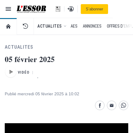
Navigation
Se connecter
S’abonner
L'Essor - retour à la une
RETOUR À LA PAGE D’ACCUEIL DE L'ESSOR
ACTUALITES
AES
ANNONCES
OFFRES D'EMPL
ACTUALITES
05 février 2025
VIDÉO
.
Publié mercredi 05 février 2025 à 10:02
Partage désactivé
Partage dés
Parta