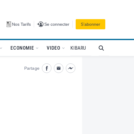
Se connecter
Nos Tarifs
Se connecter
S’abonner
PODCAT
KIBARU
ECONOMIE
VIDEO
Partage
Partage désactivé
Partage désactivé
Partage désactivé