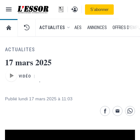
Navigation
Se connecter
S’abonner
L'Essor - retour à la une
RETOUR À LA PAGE D’ACCUEIL DE L'ESSOR
ACTUALITES
AES
ANNONCES
OFFRES D'EMPL
ACTUALITES
17 mars 2025
VIDÉO
.
Publié lundi 17 mars 2025 à 11:03
Partage désactivé
Partage dés
Parta