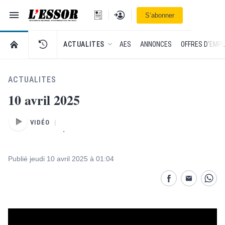
Navigation
Se connecter
S’abonner
L'Essor - retour à la une
RETOUR À LA PAGE D’ACCUEIL DE L'ESSOR
ACTUALITES
AES
ANNONCES
OFFRES D'EMPL
ACTUALITES
10 avril 2025
VIDÉO
.
Publié jeudi 10 avril 2025 à 01:04
Partage désactivé
Partage dés
Parta