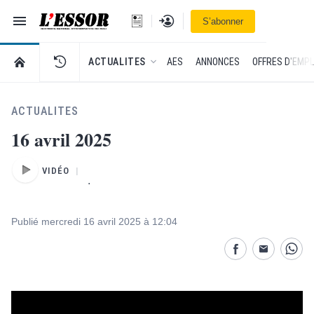
Navigation
Se connecter
S’abonner
L'Essor - retour à la une
RETOUR À LA PAGE D’ACCUEIL DE L'ESSOR
ACTUALITES
AES
ANNONCES
OFFRES D'EMPL
ACTUALITES
16 avril 2025
VIDÉO
.
Publié mercredi 16 avril 2025 à 12:04
Partage désactivé
Partage dés
Parta