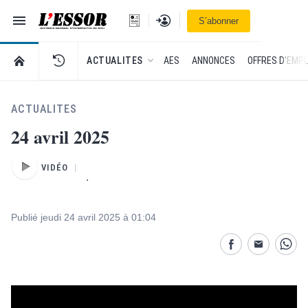
Navigation
Se connecter
S’abonner
L'Essor - retour à la une
RETOUR À LA PAGE D’ACCUEIL DE L'ESSOR
ACTUALITES
AES
ANNONCES
OFFRES D'EMPL
ACTUALITES
24 avril 2025
VIDÉO
.
Publié jeudi 24 avril 2025 à 01:04
Partage désactivé
Partage dés
Parta