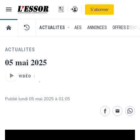
Navigation
Se connecter
S’abonner
L'Essor - retour à la une
RETOUR À LA PAGE D’ACCUEIL DE L'ESSOR
ACTUALITES
AES
ANNONCES
OFFRES D'EMPL
ACTUALITES
05 mai 2025
VIDÉO
.
Publié lundi 05 mai 2025 à 01:05
Partage désactivé
Partage dés
Parta