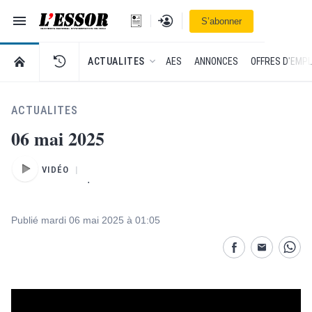
Navigation
Se connecter
S’abonner
L'Essor - retour à la une
RETOUR À LA PAGE D’ACCUEIL DE L'ESSOR
ACTUALITES
AES
ANNONCES
OFFRES D'EMPL
ACTUALITES
06 mai 2025
VIDÉO
.
Publié mardi 06 mai 2025 à 01:05
Partage désactivé
Partage dés
Parta