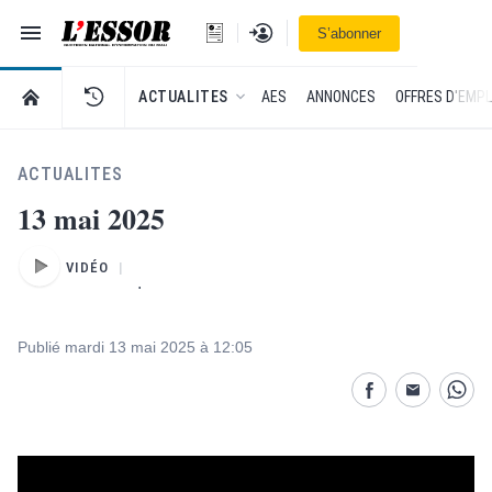
Navigation
Se connecter
S’abonner
L'Essor - retour à la une
RETOUR À LA PAGE D’ACCUEIL DE L'ESSOR
ACTUALITES
AES
ANNONCES
OFFRES D'EMPL
ACTUALITES
13 mai 2025
VIDÉO
.
Publié mardi 13 mai 2025 à 12:05
Partage désactivé
Partage dés
Parta