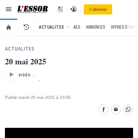
Navigation
Se connecter
S’abonner
L'Essor - retour à la une
RETOUR À LA PAGE D’ACCUEIL DE L'ESSOR
ACTUALITES
AES
ANNONCES
OFFRES D'EMPL
ACTUALITES
20 mai 2025
VIDÉO
.
Publié mardi 20 mai 2025 à 10:05
Partage désactivé
Partage dés
Parta