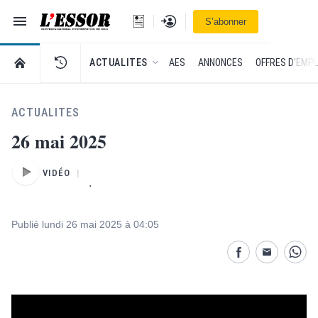
Navigation
Se connecter
S’abonner
L'Essor - retour à la une
RETOUR À LA PAGE D’ACCUEIL DE L'ESSOR
ACTUALITES
AES
ANNONCES
OFFRES D'EMPL
ACTUALITES
26 mai 2025
VIDÉO
.
Publié lundi 26 mai 2025 à 04:05
Partage désactivé
Partage dés
Parta