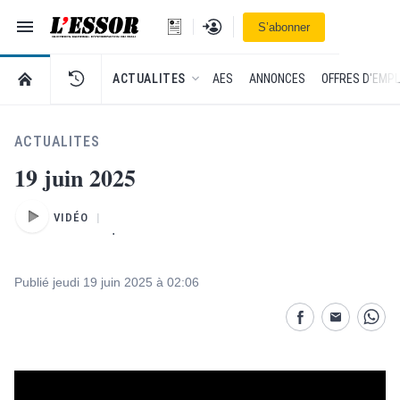
Navigation
Se connecter
S’abonner
L'Essor - retour à la une
RETOUR À LA PAGE D’ACCUEIL DE L'ESSOR
ACTUALITES
AES
ANNONCES
OFFRES D'EMPL
ACTUALITES
19 juin 2025
VIDÉO
.
Publié jeudi 19 juin 2025 à 02:06
Partage désactivé
Partage dés
Parta