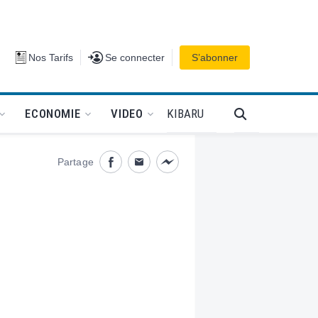
Se connecter
Nos Tarifs
Se connecter
S’abonner
PODCAT
KIBARU
ECONOMIE
VIDEO
Partage
Partage désactivé
Partage désactivé
Partage désactivé