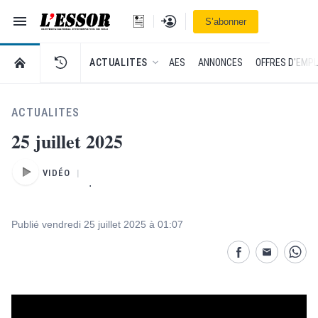
Navigation
Se connecter
S’abonner
L'Essor - retour à la une
RETOUR À LA PAGE D’ACCUEIL DE L'ESSOR
ACTUALITES
AES
ANNONCES
OFFRES D'EMPL
ACTUALITES
25 juillet 2025
VIDÉO
.
Publié vendredi 25 juillet 2025 à 01:07
Partage désactivé
Partage dés
Parta