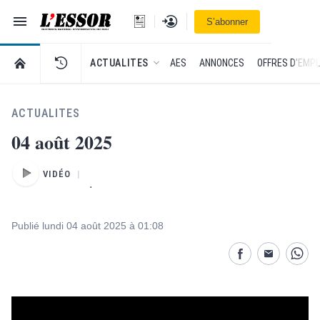
Navigation
Se connecter
S’abonner
L'Essor - retour à la une
RETOUR À LA PAGE D’ACCUEIL DE L'ESSOR
ACTUALITES
AES
ANNONCES
OFFRES D'EMPL
ACTUALITES
04 août 2025
VIDÉO
.
Publié lundi 04 août 2025 à 01:08
Partage désactivé
Partage dés
Parta