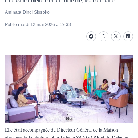
l’Industrie hôtelière et du Tourisme, Mamou Daffé.
Aminata Dindi Sissoko
Publié mardi 12 mai 2026 à 19:33
Facebook
whatsapp
Twitter
Linke
Elle était accompagnée du Directeur Général de la Maison
africaine de la photographie Tidiane SANGARE et du Délégué