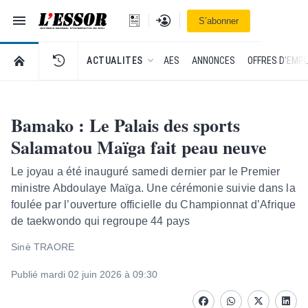
Navigation
Se connecter
S’abonner
L'Essor - retour à la une
RETOUR À LA PAGE D’ACCUEIL DE L'ESSOR
ACTUALITES
AES
ANNONCES
OFFRES D'EMPL
Bamako : Le Palais des sports
Salamatou Maïga fait peau neuve
Le joyau a été inauguré samedi dernier par le Premier
ministre Abdoulaye Maïga. Une cérémonie suivie dans la
foulée par l’ouverture officielle du Championnat d’Afrique
de taekwondo qui regroupe 44 pays
Sinè TRAORE
Publié mardi 02 juin 2026 à 09:30
Facebook
whatsapp
Twitter
Linke