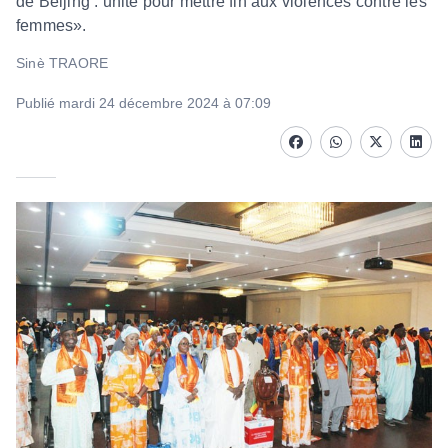
de Beijing : unité pour mettre fin aux violences contre les
femmes».
Sinè TRAORE
Publié mardi 24 décembre 2024 à 07:09
Facebook
whatsapp
Twitter
Linke