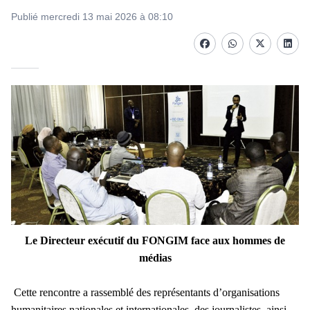
Publié mercredi 13 mai 2026 à 08:10
Facebook
whatsapp
Twitter
Linke
Le Directeur exécutif du FONGIM face aux hommes de
médias
Cette rencontre a rassemblé des représentants d’organisations
humanitaires nationales et internationales, des journalistes, ainsi