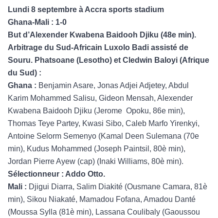
Lundi 8 septembre à Accra sports stadium
Ghana-Mali : 1-0
But d’Alexender Kwabena Baidooh Djiku (48e min).
Arbitrage du Sud-Africain Luxolo Badi assisté de
Souru. Phatsoane (Lesotho) et Cledwin Baloyi (Afrique
du Sud) :
Ghana :
Benjamin Asare, Jonas Adjei Adjetey, Abdul
Karim Mohammed Salisu, Gideon Mensah, Alexender
Kwabena Baidooh Djiku (Jerome
Opoku, 86e min),
Thomas Teye Partey, Kwasi Sibo, Caleb Marfo Yirenkyi,
Antoine Selorm Semenyo (Kamal Deen Sulemana (70e
min), Kudus Mohammed (Joseph Paintsil, 80è min),
Jordan Pierre Ayew (cap) (Inaki Williams, 80è min).
Sélectionneur : Addo Otto.
Mali :
Djigui Diarra, Salim Diakité (Ousmane Camara, 81è
min), Sikou Niakaté, Mamadou Fofana, Amadou Danté
(Moussa Sylla (81è min), Lassana Coulibaly (Gaoussou