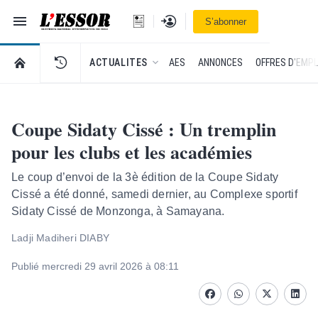
Navigation
Se connecter
S’abonner
L'Essor - retour à la une
RETOUR À LA PAGE D’ACCUEIL DE L'ESSOR
ACTUALITES
AES
ANNONCES
OFFRES D'EMPL
Coupe Sidaty Cissé : Un tremplin
pour les clubs et les académies
Le coup d’envoi de la 3è édition de la Coupe Sidaty
Cissé a été donné, samedi dernier, au Complexe sportif
Sidaty Cissé de Monzonga, à Samayana.
Ladji Madiheri DIABY
Publié mercredi 29 avril 2026 à 08:11
Facebook
whatsapp
Twitter
Linke