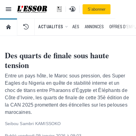
Navigation
Se connecter
S’abonner
L'Essor - retour à la une
RETOUR À LA PAGE D’ACCUEIL DE L'ESSOR
ACTUALITES
AES
ANNONCES
OFFRES D'EMPL
Des quarts de finale sous haute
tension
Entre un pays hôte, le Maroc sous pression, des Super
Eagles du Nigeria en quête de stabilité interne et un
choc de titans entre Pharaons d’Égypte et Éléphants de
Côte d’Ivoire, les quarts de finale de cette 35è édition de
la CAN 2025 promettent des étincelles sur les pelouses
marocaines.
Seibou Sambri KAMISSOKO
Publié vendredi 09 janvier 2026 à 09:03