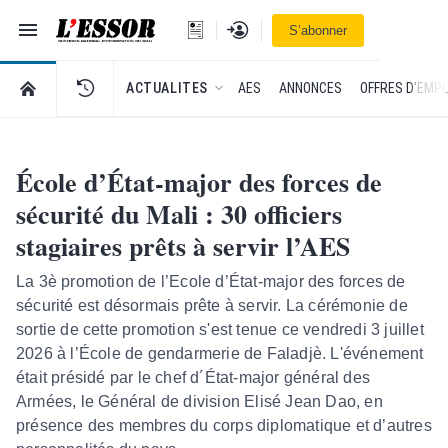
Navigation
Se connecter
S’abonner
L'Essor - retour à la une
RETOUR À LA PAGE D’ACCUEIL DE L'ESSOR
ACTUALITES
AES
ANNONCES
OFFRES D'EMPL
École d’État-major des forces de
sécurité du Mali : 30 officiers
stagiaires prêts à servir l’AES
La 3è promotion de l’Ecole d’État-major des forces de
sécurité est désormais prête à servir. La cérémonie de
sortie de cette promotion s'est tenue ce vendredi 3 juillet
2026 à l’École de gendarmerie de Faladjè. L'événement
était présidé par le chef d´État-major général des
Armées, le Général de division Elisé Jean Dao, en
présence des membres du corps diplomatique et d’autres