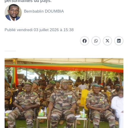
personnalités du pays.
Bembablin DOUMBIA
Publié vendredi 03 juillet 2026 à 15:38
Facebook
whatsapp
Twitter
Linke