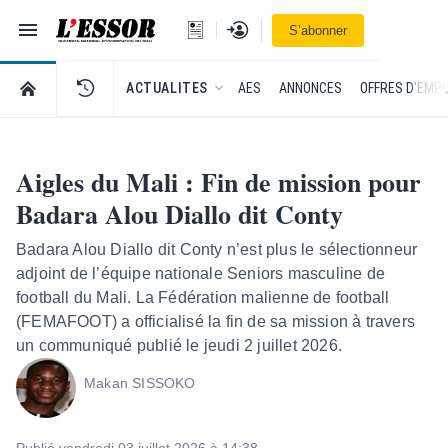
Navigation
Se connecter
S’abonner
L'Essor - retour à la une
RETOUR À LA PAGE D’ACCUEIL DE L'ESSOR
ACTUALITES
AES
ANNONCES
OFFRES D'EMPL
Aigles du Mali : Fin de mission pour
Badara Alou Diallo dit Conty
Badara Alou Diallo dit Conty n’est plus le sélectionneur
adjoint de l’équipe nationale Seniors masculine de
football du Mali. La Fédération malienne de football
(FEMAFOOT) a officialisé la fin de sa mission à travers
un communiqué publié le jeudi 2 juillet 2026.
Makan SISSOKO