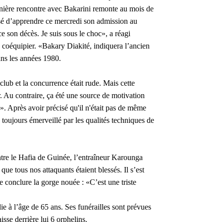
ernière rencontre avec Bakarini remonte au mois de
isé d’apprendre ce mercredi son admission au
e son décès. Je suis sous le choc», a réagi
 coéquipier. «Bakary Diakité, indiquera l’ancien
ans les années 1980.
lub et la concurrence était rude. Mais cette
. Au contraire, ça été une source de motivation
e». Après avoir précisé qu'il n'était pas de même
 toujours émerveillé par les qualités techniques de
tre le Hafia de Guinée, l’entraîneur Karounga
que tous nos attaquants étaient blessés. Il s’est
e conclure la gorge nouée : «C’est une triste
e à l’âge de 65 ans. Ses funérailles sont prévues
isse derrière lui 6 orphelins.