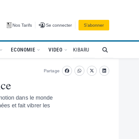
Se connecter
Nos Tarifs
Se connecter
S’abonner
PODCAT
KIBARU
ECONOMIE
VIDEO
Partage
Facebook
whatsapp
Twitter
Linkedin
nce
émotion dans le monde
es et fait vibrer les