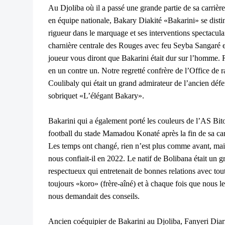
Au Djoliba où il a passé une grande partie de sa carr
en équipe nationale, Bakary Diakité «Bakarini» se distin
rigueur dans le marquage et ses interventions spectaculai
charnière centrale des Rouges avec feu Seyba Sangaré et
joueur vous diront que Bakarini était dur sur l’homme. Ra
en un contre un. Notre regretté confrère de l’Office d
Coulibaly qui était un grand admirateur de l’ancien défen
sobriquet «L’élégant Bakary».
Bakarini qui a également porté les couleurs de l’AS Bi
football du stade Mamadou Konaté après la fin de sa ca
Les temps ont changé, rien n’est plus comme avant, mais 
nous confiait-il en 2022. Le natif de Bolibana était un
respectueux qui entretenait de bonnes relations avec tou
toujours «koro» (frère-aîné) et à chaque fois que nous le
nous demandait des conseils.
Ancien coéquipier de Bakarini au Djoliba, Fanyeri Diar