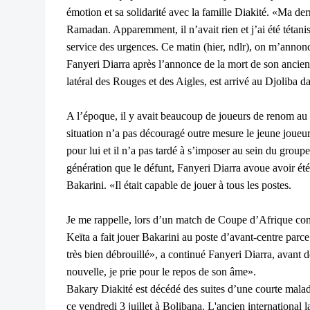
émotion et sa solidarité avec la famille Diakité. «Ma d
Ramadan. Apparemment, il n’avait rien et j’ai été tétan
service des urgences. Ce matin (hier, ndlr), on m’annonc
Fanyeri Diarra après l’annonce de la mort de son ancien
latéral des Rouges et des Aigles, est arrivé au Djoliba d
A l’époque, il y avait beaucoup de joueurs de renom au c
situation n’a pas découragé outre mesure le jeune joueur
pour lui et il n’a pas tardé à s’imposer au sein du group
génération que le défunt, Fanyeri Diarra avoue avoir été
Bakarini. «Il était capable de jouer à tous les postes.
Je me rappelle, lors d’un match de Coupe d’Afrique con
Keïta a fait jouer Bakarini au poste d’avant-centre parce 
très bien débrouillé», a continué Fanyeri Diarra, avant d
nouvelle, je prie pour le repos de son âme».
Bakary Diakité est décédé des suites d’une courte maladi
ce vendredi 3 juillet à Bolibana. L'ancien international la