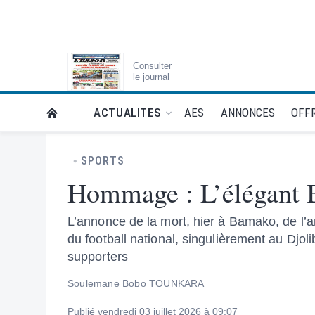
Consulter
le journal
AES
ANNONCES
OFFR
ACTUALITES
RETOUR À LA PAGE D’ACCUEIL DE L'ESSOR
SPORTS
Hommage : L’élégant B
L’annonce de la mort, hier à Bamako, de l’
du football national, singulièrement au Djoli
supporters
Soulemane Bobo TOUNKARA
Publié vendredi 03 juillet 2026 à 09:07