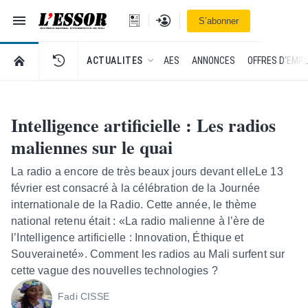
Navigation
Se connecter
S’abonner
L'Essor - retour à la une
RETOUR À LA PAGE D’ACCUEIL DE L'ESSOR
ACTUALITES
AES
ANNONCES
OFFRES D'EMPL
Intelligence artificielle : Les radios
maliennes sur le quai
La radio a encore de très beaux jours devant elleLe 13
février est consacré à la célébration de la Journée
internationale de la Radio. Cette année, le thème
national retenu était : «La radio malienne à l’ère de
l’Intelligence artificielle : Innovation, Éthique et
Souveraineté». Comment les radios au Mali surfent sur
cette vague des nouvelles technologies ?
Fadi CISSE