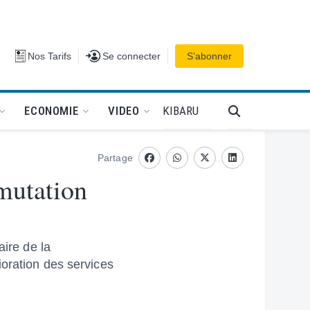
Se connecter
Nos Tarifs
Se connecter
S’abonner
PODCAT
KIBARU
ECONOMIE
VIDEO
Partage
Facebook
whatsapp
Twitter
Linkedin
 mutation
aire de la
ioration des services