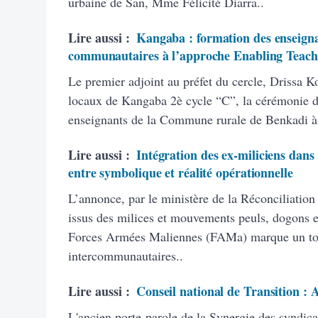
urbaine de San, Mme Félicité Diarra..
Lire aussi :
Kangaba : formation des enseigna
communautaires à l’approche Enabling Teach
Le premier adjoint au préfet du cercle, Drissa K
locaux de Kangaba 2è cycle “C”, la cérémonie d’
enseignants de la Commune rurale de Benkadi à
Lire aussi :
Intégration des ex-miliciens dans
entre symbolique et réalité opérationnelle
L’annonce, par le ministère de la Réconciliation
issus des milices et mouvements peuls, dogons et
Forces Armées Maliennes (FAMa) marque un tourn
intercommunautaires..
Lire aussi :
Conseil national de Transition :
L'ancien porte-parole de la Synergie des syndic