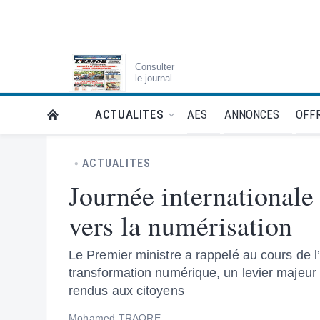
Consulter
le journal
AES
ANNONCES
OFFR
ACTUALITES
RETOUR À LA PAGE D’ACCUEIL DE L'ESSOR
ACTUALITES
Journée internationale
vers la numérisation
Le Premier ministre a rappelé au cours de l’
transformation numérique, un levier majeur 
rendus aux citoyens
Mohamed TRAORE