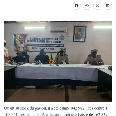
Facebook
whatsapp
Twitter
Linke
Quant au stock du gas-oil, il a été estimé 942 982 litres contre 1
105 521 lors de la dernière situation, soit une baisse de 162 539