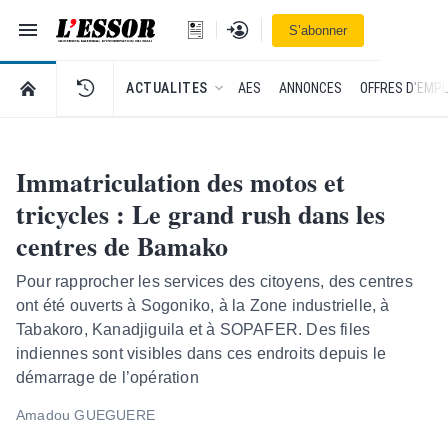
Navigation
Se connecter
S’abonner
L'Essor - retour à la une
RETOUR À LA PAGE D’ACCUEIL DE L'ESSOR
ACTUALITES
AES
ANNONCES
OFFRES D'EMPL
Immatriculation des motos et
tricycles : Le grand rush dans les
centres de Bamako
Pour rapprocher les services des citoyens, des centres
ont été ouverts à Sogoniko, à la Zone industrielle, à
Tabakoro, Kanadjiguila et à SOPAFER. Des files
indiennes sont visibles dans ces endroits depuis le
démarrage de l’opération
Amadou GUEGUERE