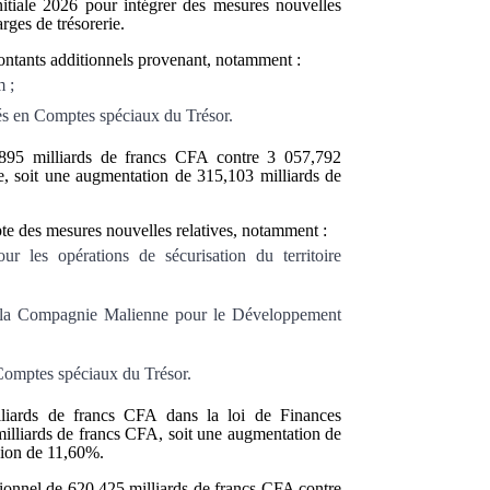
nitiale 2026 pour intégrer des mesures nouvelles
rges de trésorerie.
montants additionnels provenant, notamment :
m ;
gés en Comptes spéciaux du Trésor.
72,895 milliards de francs CFA contre 3 057,792
le, soit une augmentation de 315,103 milliards de
te des mesures nouvelles relatives, notamment :
ur les opérations de sécurisation du territoire
 à la Compagnie Malienne pour le Développement
 Comptes spéciaux du Trésor.
lliards de francs CFA dans la loi de Finances
 milliards de francs CFA, soit une augmentation de
sion de 11,60%.
isionnel de 620,425 milliards de francs CFA contre