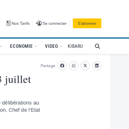
Se connecter
Nos Tarifs
Se connecter
S’abonner
PODCAT
KIBARU
ECONOMIE
VIDEO
Partage
Facebook
whatsapp
Twitter
Linkedin
juillet
e délibérations au
n, Chef de l’Etat