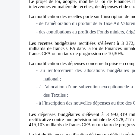
Le projet de loi, adopté, modifie la loi de Finances i
intervenues en matière de recettes, de dépenses et de cha
La modification des recettes porte sur l’inscription de 
de l’amélioration du produit de la Taxe Ad Valore
-
des contributions au profit des Fonds miniers, éri
-
Les recettes budgétaires rectifiées s’élèvent à 3 3
milliards de francs CFA dans la loi de Finances initia
francs CFA ou un taux de progression de 10,30%.
La modification des dépenses concerne la prise en comp
au renforcement des allocations budgétaires po
-
national ;
à l’allocation d’une subvention exceptionnelle
-
des Textiles ;
à l’inscription des nouvelles dépenses au titre des
-
Les dépenses budgétaires s’élèvent à 3 993,319 mi
rectificative contre une prévision initiale de 3 578,217
415,103 milliards de francs CFA ou un taux de progres
La loi de Finances rectificative dégage un déficit prév