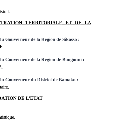
strat.
STRATION TERRITORIALE ET DE LA
 du
Gouverneur de la Région de Sikasso :
E.
 du
Gouverneur de la Région de Bougouni :
A.
 du
Gouverneur du District de Bamako :
aire.
DATION DE L’ETAT
tistique.