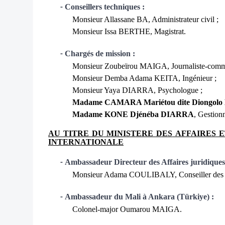
Conseillers techniques :
-
Monsieur Allassane BA, Administrateur civil ;
Monsieur Issa BERTHE, Magistrat.
Chargés de mission :
-
Monsieur Zoubeïrou MAIGA,
Journaliste-comm
Monsieur Demba Adama KEITA,
Ingénieur ;
Monsieur Yaya DIARRA,
Psychologue ;
Madame CAMARA Mariétou dite Diongol
Madame KONE Djénéba DIARRA
, Gestionn
AU TITRE DU
MINISTERE DES
AFFAIRES 
INTERNATIONALE
Ambassadeur Directeur des Affaires juridiques
-
Monsieur Adama COULIBALY, Conseiller des Af
Ambassadeur du Mali à Ankara (Türkiye) :
-
Colonel-major Oumarou MAIGA.