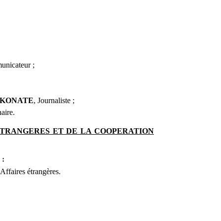
unicateur ;
o KONATE
,
Journaliste ;
aire.
ETRANGERES ET DE LA COOPERATION
 :
faires étrangères.