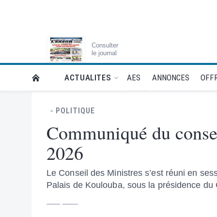
Consulter
le journal
AES
ANNONCES
OFFR
ACTUALITES
RETOUR À LA PAGE D’ACCUEIL DE L'ESSOR
POLITIQUE
Communiqué du conseil 
2026
Le Conseil des Ministres s’est réuni en sessi
Palais de Koulouba, sous la présidence du 
—— ——-