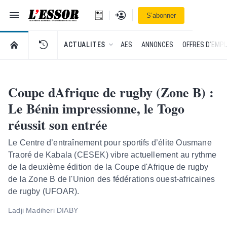
Navigation
Se connecter
S’abonner
L'Essor - retour à la une
RETOUR À LA PAGE D’ACCUEIL DE L'ESSOR
ACTUALITES
AES
ANNONCES
OFFRES D'EMPL
Coupe dAfrique de rugby (Zone B) :
Le Bénin impressionne, le Togo
réussit son entrée
Le Centre d’entraînement pour sportifs d’élite Ousmane
Traoré de Kabala (CESEK) vibre actuellement au rythme
de la deuxième édition de la Coupe d'Afrique de rugby
de la Zone B de l'Union des fédérations ouest-africaines
de rugby (UFOAR).
Ladji Madiheri DIABY