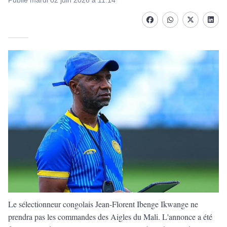
Publié mardi 02 juin 2026 à 11:14
Facebook
whatsapp
Twitter
Linke
Le sélectionneur congolais Jean-Florent Ibenge Ikwange ne
prendra pas les commandes des Aigles du Mali. L'annonce a été