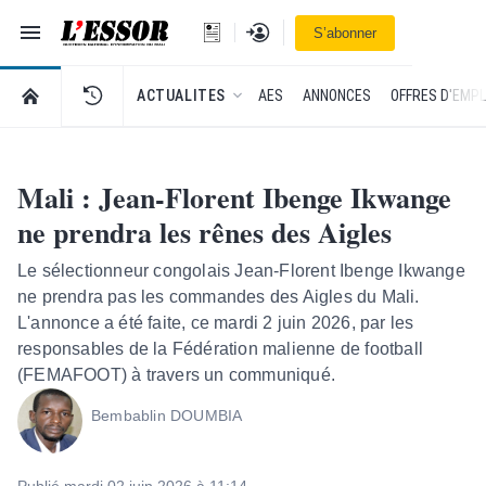
Navigation
Se connecter
S’abonner
L'Essor - retour à la une
RETOUR À LA PAGE D’ACCUEIL DE L'ESSOR
ACTUALITES
AES
ANNONCES
OFFRES D'EMPL
Mali : Jean-Florent Ibenge Ikwange
ne prendra les rênes des Aigles
Le sélectionneur congolais Jean-Florent Ibenge Ikwange
ne prendra pas les commandes des Aigles du Mali.
L'annonce a été faite, ce mardi 2 juin 2026, par les
responsables de la Fédération malienne de football
(FEMAFOOT) à travers un communiqué.
Bembablin DOUMBIA