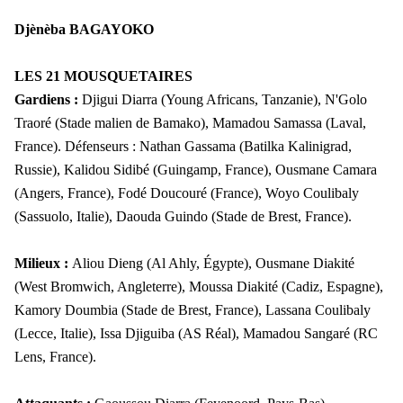
Djènèba BAGAYOKO
LES 21 MOUSQUETAIRES
Gardiens :
Djigui Diarra (Young Africans, Tanzanie), N'Golo
Traoré (Stade malien de Bamako), Mamadou Samassa (Laval,
France). Défenseurs : Nathan Gassama (Batilka Kalinigrad,
Russie), Kalidou Sidibé (Guingamp, France), Ousmane Camara
(Angers, France), Fodé Doucouré (France), Woyo Coulibaly
(Sassuolo, Italie), Daouda Guindo (Stade de Brest, France).
Milieux :
Aliou Dieng (Al Ahly, Égypte), Ousmane Diakité
(West Bromwich, Angleterre), Moussa Diakité (Cadiz, Espagne),
Kamory Doumbia (Stade de Brest, France), Lassana Coulibaly
(Lecce, Italie), Issa Djiguiba (AS Réal), Mamadou Sangaré (RC
Lens, France).