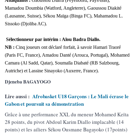
Attaquants :
Gaoussou Diarra (Feyenoord, Pays-Bas),
Mamadou Doumbia (Watford, Angleterre), Gaoussou Diakité
(Lausanne, Suisse), Sékou Maïga (Binga FC), Mahamadou L.
Sissoko (Djoliba AC).
Sélectionneur par intérim : Alou Badra Diallo.
NB :
Cinq joueurs ont déclaré forfait, à savoir Hamari Traoré
(Paris FC, France), Amadou Danté (Arouca, Portugal), Mohamed
Camara (Al Sadd, Qatar), Soumaïla Diabaté (RB Salzbourg,
Autriche) et Lassine Sinayoko (Auxerre, France).
Djeneba BAGAYOGO
Lire aussi :
Afrobasket U18 Garçons : Le Mali écrase le
Gabon et poursuit sa démonstration
Grâce à une performance XXL du meneur Mohamed Keïta
28 points, du pivot Abdoul Karim Diallo implacable (14
points) et les ailiers Sékou Ousmane Bagayoko (17points)