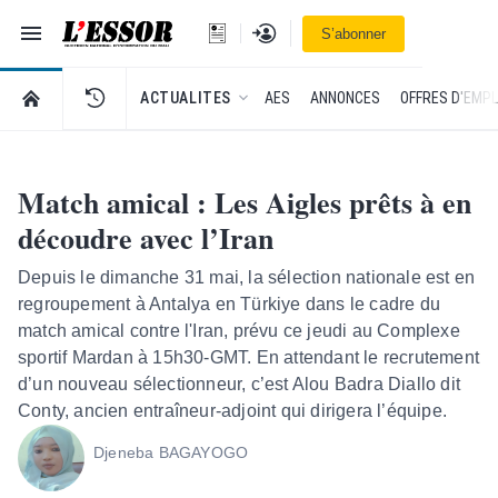
Navigation
Se connecter
S’abonner
L'Essor - retour à la une
RETOUR À LA PAGE D’ACCUEIL DE L'ESSOR
ACTUALITES
AES
ANNONCES
OFFRES D'EMPL
Match amical : Les Aigles prêts à en
découdre avec l’Iran
Depuis le dimanche 31 mai, la sélection nationale est en
regroupement à Antalya en Türkiye dans le cadre du
match amical contre l'Iran, prévu ce jeudi au Complexe
sportif Mardan à 15h30-GMT. En attendant le recrutement
d’un nouveau sélectionneur, c’est Alou Badra Diallo dit
Conty, ancien entraîneur-adjoint qui dirigera l’équipe.
Djeneba BAGAYOGO