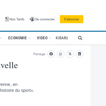
Se connecter
Nos Tarifs
Se connecter
S’abonner
PODCAT
KIBARU
ECONOMIE
VIDEO
Partage
Facebook
whatsapp
Twitter
Linkedin
velle
oyenne, en
histoire du sport».