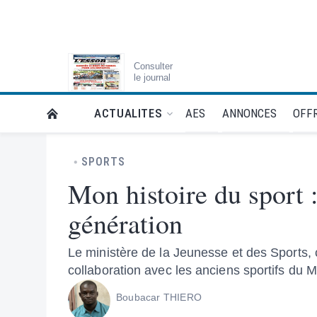
Consulter
le journal
AES
ANNONCES
OFFR
ACTUALITES
RETOUR À LA PAGE D’ACCUEIL DE L'ESSOR
SPORTS
Mon histoire du sport 
génération
Le ministère de la Jeunesse et des Sports, c
collaboration avec les anciens sportifs du Ma
Boubacar THIERO