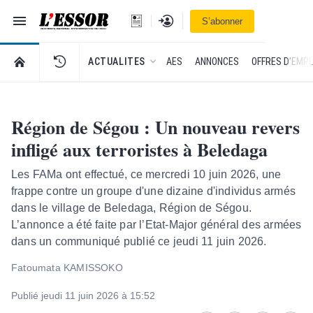
Navigation
Se connecter
S’abonner
L'Essor - retour à la une
RETOUR À LA PAGE D’ACCUEIL DE L'ESSOR
ACTUALITES
AES
ANNONCES
OFFRES D'EMPL
Région de Ségou : Un nouveau revers
infligé aux terroristes à Beledaga
Les FAMa ont effectué, ce mercredi 10 juin 2026, une
frappe contre un groupe d'une dizaine d'individus armés
dans le village de Beledaga, Région de Ségou.
L’annonce a été faite par l’Etat-Major général des armées
dans un communiqué publié ce jeudi 11 juin 2026.
Fatoumata KAMISSOKO
Publié jeudi 11 juin 2026 à 15:52