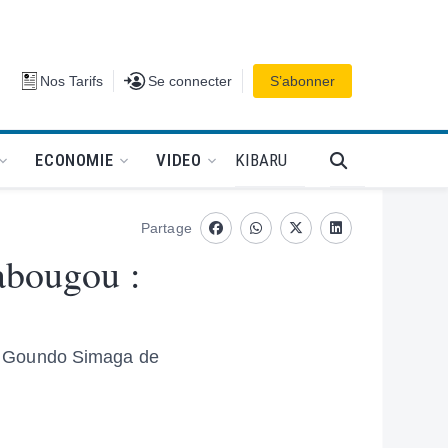
Se connecter
Nos Tarifs
Se connecter
S’abonner
PODCAT
KIBARU
ECONOMIE
VIDEO
Partage
Facebook
whatsapp
Twitter
Linkedin
abougou :
u Goundo Simaga de