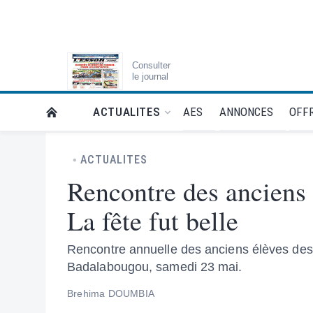
Consulter
le journal
AES
ANNONCES
OFFR
ACTUALITES
RETOUR À LA PAGE D’ACCUEIL DE L'ESSOR
ACTUALITES
Rencontre des anciens
La fête fut belle
Rencontre annuelle des anciens élèves d
Badalabougou, samedi 23 mai.
Brehima DOUMBIA