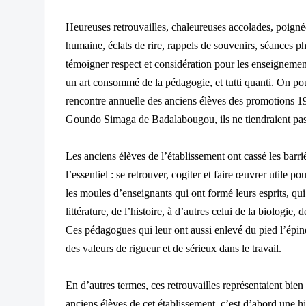
Heureuses retrouvailles, chaleureuses accolades, poign
humaine, éclats de rire, rappels de souvenirs, séances pho
témoigner respect et considération pour les enseignemen
un art consommé de la pédagogie, et tutti quanti. On pour
rencontre annuelle des anciens élèves des promotions
Goundo Simaga de Badalabougou, ils ne tiendraient pas 
Les anciens élèves de l’établissement ont cassé les barri
l’essentiel : se retrouver, cogiter et faire œuvrer utile p
les moules d’enseignants qui ont formé leurs esprits, qui 
littérature, de l’histoire, à d’autres celui de la biologie
Ces pédagogues qui leur ont aussi enlevé du pied l’épine 
des valeurs de rigueur et de sérieux dans le travail.
En d’autres termes, ces retrouvailles représentaient bien
anciens élèves de cet établissement, c’est d’abord une his