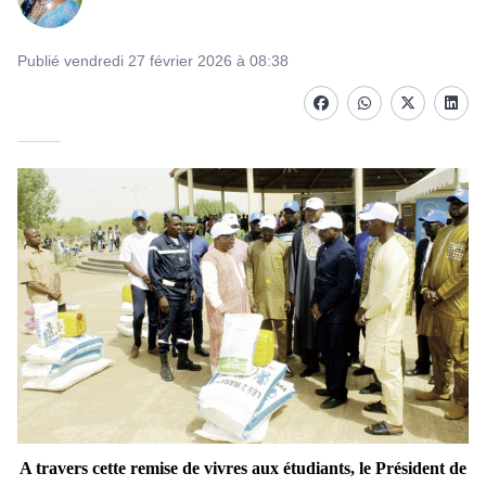
Publié vendredi 27 février 2026 à 08:38
Facebook
whatsapp
Twitter
Linke
A travers cette remise de vivres aux étudiants, le Président de