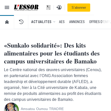
Navigation
Se connecter
S’abonner
L'Essor - retour à la une
RETOUR À LA PAGE D’ACCUEIL DE L'ESSOR
ACTUALITES
AES
ANNONCES
OFFRES D'EMPL
«Sunkalo solidarité»: Des kits
alimentaires pour les étudiants des
campus universitaires de Bamako
Le Centre national des œuvres universitaires (Cenou),
en partenariat avec l’ONG Association femmes
leadership et développement durable (AFLED), a
organisé, hier à la Cité universitaire de Kabala, une
remise de produits alimentaires au profit des étudiants
des campus universitaires de Bamako.
Amsatou Oumou TRAORE