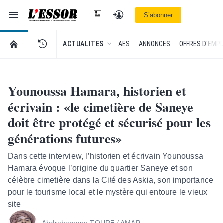
Navigation
Se connecter
S’abonner
L'Essor - retour à la une
RETOUR À LA PAGE D’ACCUEIL DE L'ESSOR
ACTUALITES
AES
ANNONCES
OFFRES D'EMPL
Younoussa Hamara, historien et
écrivain : «le cimetière de Saneye
doit être protégé et sécurisé pour les
générations futures»
Dans cette interview, l’historien et écrivain Younoussa
Hamara évoque l’origine du quartier Saneye et son
célèbre cimetière dans la Cité des Askia, son importance
pour le tourisme local et le mystère qui entoure le vieux
site
Abdrahamane TOURE / AMAP