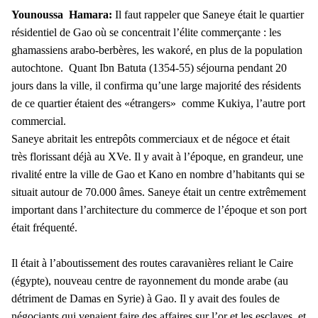
Younoussa Hamara:
Il faut rappeler que Saneye était le quartier
résidentiel de Gao où se concentrait l’élite commerçante : les
ghamassiens arabo-berbères, les wakoré, en plus de la population
autochtone. Quant Ibn Batuta (1354-55) séjourna pendant 20
jours dans la ville, il confirma qu’une large majorité des résidents
de ce quartier étaient des «étrangers» comme Kukiya, l’autre port
commercial.
Saneye abritait les entrepôts commerciaux et de négoce et était
très florissant déjà au XVe. Il y avait à l’époque, en grandeur, une
rivalité entre la ville de Gao et Kano en nombre d’habitants qui se
situait autour de 70.000 âmes. Saneye était un centre extrêmement
important dans l’architecture du commerce de l’époque et son port
était fréquenté.
Il était à l’aboutissement des routes caravanières reliant le Caire
(égypte), nouveau centre de rayonnement du monde arabe (au
détriment de Damas en Syrie) à Gao. Il y avait des foules de
négociants qui venaient faire des affaires sur l’or et les esclaves et