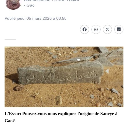
- Gao
Publié jeudi 05 mars 2026 à 08:58
Facebook
whatsapp
Twitter
Linke
L’Essor: Pouvez-vous nous expliquer l’origine de Saneye à
Gao?