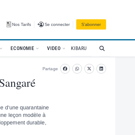
Se connecter
Nos Tarifs
Se connecter
S’abonner
PODCAT
KIBARU
ECONOMIE
VIDEO
Partage
Facebook
whatsapp
Twitter
Linkedin
 Sangaré
e d’une quarantaine
d’une leçon modèle à
veloppement durable,