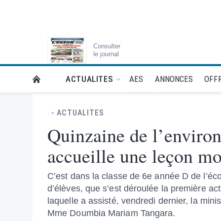
Consulter
le journal
AES
ANNONCES
OFFR
ACTUALITES
RETOUR À LA PAGE D’ACCUEIL DE L'ESSOR
ACTUALITES
Quinzaine de l’enviro
accueille une leçon m
C’est dans la classe de 6e année D de l’
d’élèves, que s’est déroulée la première act
laquelle a assisté, vendredi dernier, la mi
Mme Doumbia Mariam Tangara.