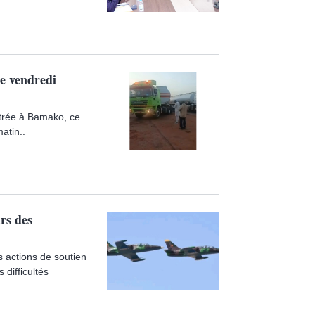
ce vendredi
ntrée à Bamako, ce
atin..
rs des
 actions de soutien
difficultés