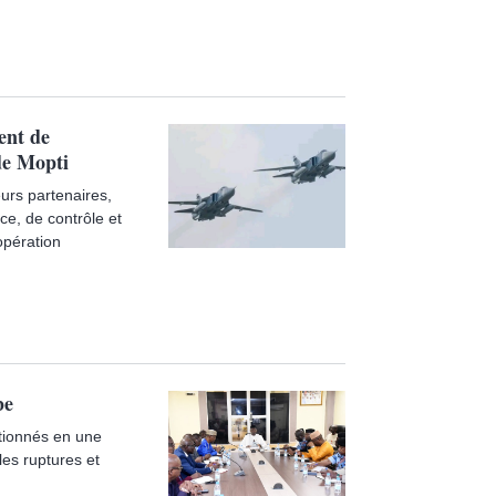
ent de
de Mopti
rs partenaires,
ce, de contrôle et
'opération
be
ptionnés en une
les ruptures et