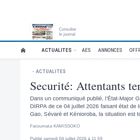
Consulter
le journal
AES
ANNONCES
OFFR
ACTUALITES
RETOUR À LA PAGE D’ACCUEIL DE L'ESSOR
ACTUALITES
Securité: Attentants t
Dans un communiqué publié, l'État-Major G
DIRPA de ce 04 juillet 2026 faisant état de 
Gao, Sévaré et Kénioroba, la situation est 
Fatoumata KAMISSOKO
Publié samedi 04 juillet 2026 à 11:59