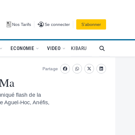
Se connecter
Nos Tarifs
Se connecter
S’abonner
PODCAT
KIBARU
ECONOMIE
VIDEO
Partage
Facebook
whatsapp
Twitter
Linkedin
FAMa
iqué flash de la
de Aguel-Hoc, Anéfis,