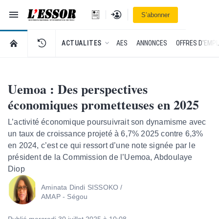
Navigation
Se connecter
S’abonner
L'Essor - retour à la une
RETOUR À LA PAGE D’ACCUEIL DE L'ESSOR
ACTUALITES
AES
ANNONCES
OFFRES D'EMPL
Uemoa : Des perspectives
économiques prometteuses en 2025
L’activité économique poursuivrait son dynamisme avec
un taux de croissance projeté à 6,7% 2025 contre 6,3%
en 2024, c’est ce qui ressort d’une note signée par le
président de la Commission de l’Uemoa, Abdoulaye
Diop
Aminata Dindi SISSOKO /
AMAP - Ségou