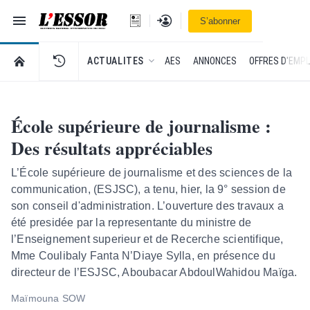
Navigation
Se connecter
S’abonner
L'Essor - retour à la une
RETOUR À LA PAGE D’ACCUEIL DE L'ESSOR
ACTUALITES
AES
ANNONCES
OFFRES D'EMPL
École supérieure de journalisme :
Des résultats appréciables
L’École supérieure de journalisme et des sciences de la
communication, (ESJSC), a tenu, hier, la 9° session de
son conseil d'administration. L’ouverture des travaux a
été presidée par la representante du ministre de
l’Enseignement superieur et de Recerche scientifique,
Mme Coulibaly Fanta N’Diaye Sylla, en présence du
directeur de l’ESJSC, Aboubacar AbdoulWahidou Maïga.
Maïmouna SOW