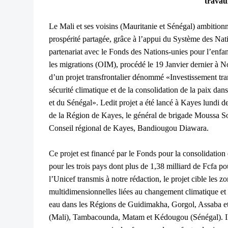
travau
Le Mali et ses voisins (Mauritanie et Sénégal) ambitionn
prospérité partagée, grâce à l’appui du Système des Natio
partenariat avec le Fonds des Nations-unies pour l’enfan
les migrations (OIM), procédé le 19 Janvier dernier à N
d’un projet transfrontalier dénommé «Investissement trans
sécurité climatique et de la consolidation de la paix dans
et du Sénégal». Ledit projet a été lancé à Kayes lundi de
de la Région de Kayes, le général de brigade Moussa So
Conseil régional de Kayes, Bandiougou Diawara.
Ce projet est financé par le Fonds pour la consolidation
pour les trois pays dont plus de 1,38 milliard de Fcfa 
l’Unicef transmis à notre rédaction, le projet cible les z
multidimensionnelles liées au changement climatique et à
eau dans les Régions de Guidimakha, Gorgol, Assaba e
(Mali), Tambacounda, Matam et Kédougou (Sénégal). Il 