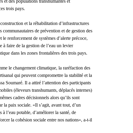
s et des populations transhumantes et
es trois pays.
onstruction et la réhabilitation d’infrastructures
es communautaires de prévention et de gestion des
e et le renforcement de systèmes d’alerte précoce,
e à faire de la gestion de l’eau un levier
tique dans les zones frontalières des trois pays.
omme le changement climatique, la raréfaction des
rtisanal qui peuvent compromettre la stabilité et la
a Soumaré. Il a attiré l’attention des participants
 mobiles (éleveurs transhumants, déplacés internes)
mêmes cadres décisionnels alors qu’ils sont
 la paix sociale. «Il s’agit, avant tout, d’un
 à l’eau potable, d’améliorer la santé, de
orcer la cohésion sociale entre nos nations», a-t-il