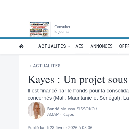
Consulter
le journal
AES
ANNONCES
OFFR
ACTUALITES
RETOUR À LA PAGE D’ACCUEIL DE L'ESSOR
ACTUALITES
Kayes : Un projet sous
Il est financé par le Fonds pour la consolida
concernés (Mali, Mauritanie et Sénégal). La 
Bandé Moussa SISSOKO /
AMAP - Kayes
Publié lundi 23 février 2026 à 08:36