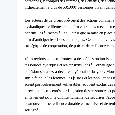
personnes, y compris des femmes, des enfants, des jeune
indirectement à plus de 535.000 personnes vivant dans c
Les acteurs de ce projet prévoient des actions comme la c
hydrauliques résilientes, le renforcement des mécanism
conflits liés à l’accès à l’eau, ainsi que la mise en plac
afin d’anticiper les chocs climatiques. Cette initiative vis
stratégique de coopération, de paix et de résilience clima
«Ces régions sont confrontées à des défis structurels c
ressources hydriques et les tensions liées à l’orpaillage a
cohésion sociale», a déclaré le général de brigade, Mouss
sur le fait que les femmes, les jeunes et les populations
soient particulièrement vulnérables, souvent exclus des 
directement concernés par la gestion des ressources et par
engagement pour la dignité humaine, de sécuriser l’accès
promouvoir une résilience durable et inclusive et de renf
souligné.