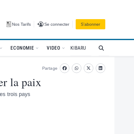
Se connecter
Nos Tarifs
Se connecter
S’abonner
PODCAT
KIBARU
ECONOMIE
VIDEO
Partage
Facebook
whatsapp
Twitter
Linkedin
r la paix
les trois pays