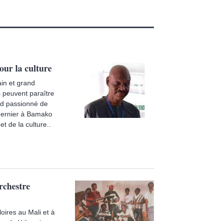
ur la culture
ain et grand
ls peuvent paraître
and passionné de
 dernier à Bamako
t de la culture..
rchestre
oires au Mali et à