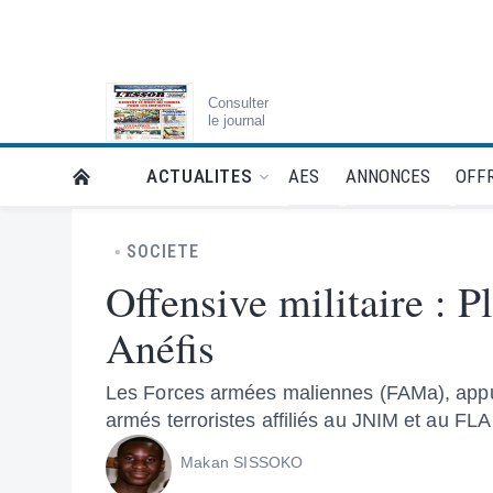
Consulter
le journal
AES
ANNONCES
OFFR
ACTUALITES
RETOUR À LA PAGE D’ACCUEIL DE L'ESSOR
SOCIETE
Offensive militaire : Pl
Anéfis
Les Forces armées maliennes (FAMa), appuyé
armés terroristes affiliés au JNIM et au FLA
Makan SISSOKO