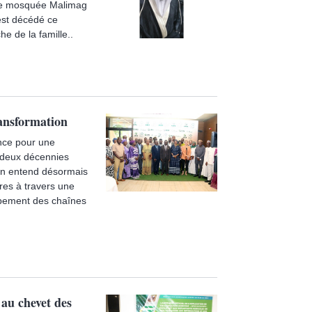
bre mosquée Malimag
st décédé ce
e de la famille..
ransformation
ance pour une
e deux décennies
tion entend désormais
res à travers une
loppement des chaînes
au chevet des