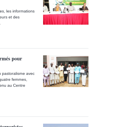
es, les informations
eurs et des
.
ormés pour
u pastoralisme avec
 quatre femmes,
tenu au Centre
terroristes