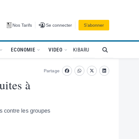
Se connecter
Nos Tarifs
Se connecter
S’abonner
PODCAT
KIBARU
ECONOMIE
VIDEO
Partage
Facebook
whatsapp
Twitter
Linkedin
uites à
s contre les groupes