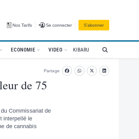
Se connecter
Nos Tarifs
Se connecter
S’abonner
PODCAT
KIBARU
ECONOMIE
VIDEO
Partage
Facebook
whatsapp
Twitter
Linkedin
leur de 75
s du Commissariat de
interpellé le
be de cannabis