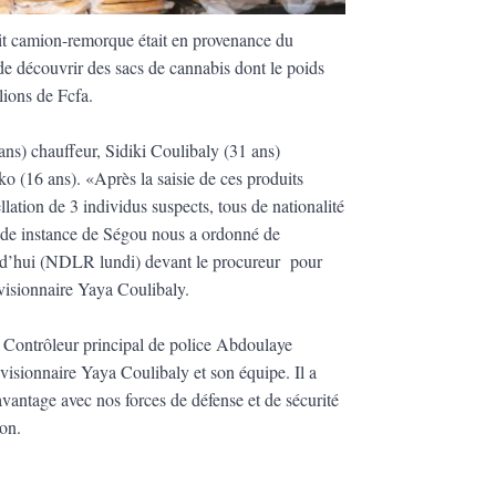
dit camion-remorque
é
tait en provenance du
de d
é
couvrir des sacs de cannabis dont le poids
lions de Fcfa.
ans) chauffeur, Sidiki Coulibaly (31 ans)
iko (16 ans).
«
Apr
è
s la saisie de ces produits
llation de 3 individus suspects, tous de nationalit
é
nde instance de S
é
gou nous a ordonn
é
de
urd’hui (NDLR lundi) devant le procureur pour
ivisionnaire Yaya Coulibaly.
e Contr
ô
leur principal de police Abdoulaye
visionnaire Yaya Coulibaly et son
é
quipe. Il a
avantage avec nos forces de d
é
fense et de s
é
curit
é
ion.