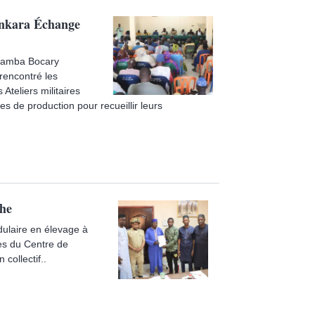
unkara Échange
r Samba Bocary
 rencontré les
 Ateliers militaires
s de production pour recueillir leurs
phe
dulaire en élevage à
nes du Centre de
collectif..