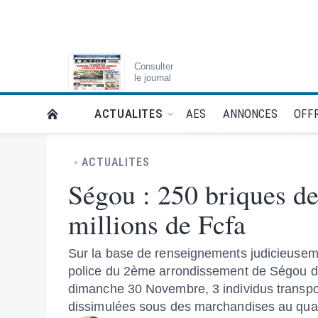
Consulter
le journal
AES
ANNONCES
OFFR
ACTUALITES
RETOUR À LA PAGE D’ACCUEIL DE L'ESSOR
ACTUALITES
Ségou : 250 briques de
millions de Fcfa
Sur la base de renseignements judicieusem
police du 2ème arrondissement de Ségou diri
dimanche 30 Novembre, 3 individus transpo
dissimulées sous des marchandises au quart