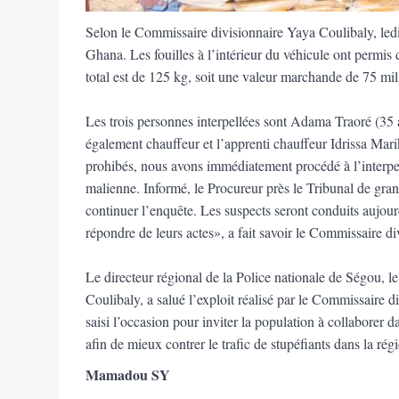
Selon le Commissaire divisionnaire Yaya Coulibaly, le
Ghana. Les fouilles
à
l’int
é
rieur du v
é
hicule ont permis 
total est de 125 kg, soit une valeur marchande de 75 mil
Les trois personnes interpell
é
es sont Adama Traor
é
(35 
é
galement chauffeur et l’apprenti chauffeur Idrissa Mar
prohib
é
s, nous avons imm
é
diatement proc
é
d
é
à
l’interpe
malienne. Inform
é
, le Procureur pr
è
s le Tribunal de gra
continuer l’enqu
ê
te. Les suspects seront conduits aujo
r
é
pondre de leurs actes
»
, a fait savoir le Commissaire d
Le directeur r
é
gional de la Police nationale de S
é
gou, l
Coulibaly, a salu
é
l’exploit r
é
alis
é
par le Commissaire di
saisi l’occasion pour inviter la population
à
collaborer d
afin de mieux contrer le trafic de stup
é
fiants dans la r
é
g
Mamadou SY