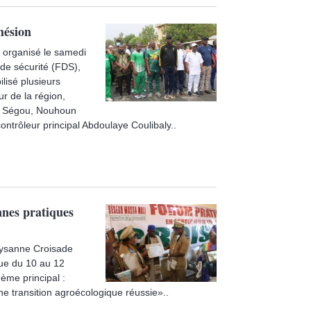
hésion
a organisé le samedi
de sécurité (FDS),
isé plusieurs
r de la région,
e Ségou, Nouhoun
 contrôleur principal Abdoulaye Coulibaly..
nnes pratiques
aysanne Croisade
nue du 10 au 12
ème principal :
une transition agroécologique réussie»..