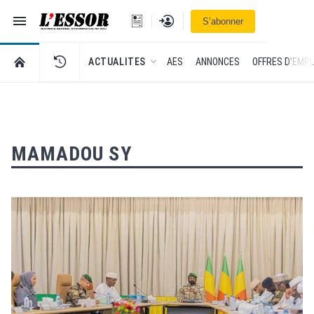
Navigation
Se connecter
S’abonner
L'Essor - retour à la une
RETOUR À LA PAGE D’ACCUEIL DE L'ESSOR
ACTUALITES
AES
ANNONCES
OFFRES D'EMPL
MAMADOU SY