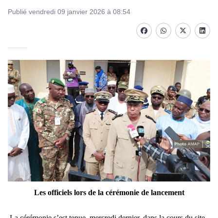
Publié vendredi 09 janvier 2026 à 08:54
Facebook
whatsapp
Twitter
Linke
Les officiels lors de la cérémonie de lancement
La cérémonie s’est tenue, mercredi dernier, dans la cours du site