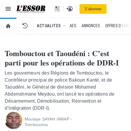
Navigation
Se connecter
S’abonner
L'Essor - retour à la une
RETOUR À LA PAGE D’ACCUEIL DE L'ESSOR
ACTUALITES
AES
ANNONCES
OFFRES D'EMPL
Tombouctou et Taoudéni : C’est
parti pour les opérations de DDR-I
Les gouverneurs des Régions de Tombouctou, le
Contrôleur principal de police Bakoun Kanté, et de
Taoudéni, le Général de division Mohamed
Abderrahmane Meydou, ont lancé les opérations de
Désarmement, Démobilisation, Réinsertion et
d’Intégration (DDR-I).
Moulaye SAYAH /AMAP -
Tombouctou