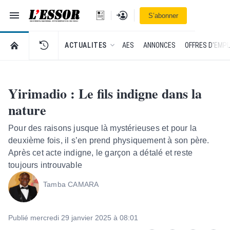
Navigation
Se connecter
S’abonner
L'Essor - retour à la une
RETOUR À LA PAGE D’ACCUEIL DE L'ESSOR
ACTUALITES
AES
ANNONCES
OFFRES D'EMPL
Yirimadio : Le fils indigne dans la
nature
Pour des raisons jusque là mystérieuses et pour la
deuxième fois, il s’en prend physiquement à son père.
Après cet acte indigne, le garçon a détalé et reste
toujours introuvable
Tamba CAMARA
Publié mercredi 29 janvier 2025 à 08:01