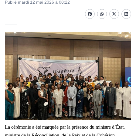
Publié mardi 12 mai 2026 à 08:22
Facebook
whatsapp
Twitter
Linke
La cérémonie a été marquée par la présence du ministre d’État,
ministre de la Réconciliation, de la Paix et de la Cohésion