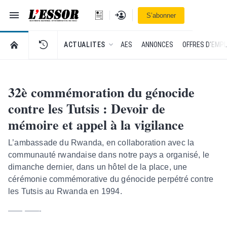
Navigation
Se connecter
S’abonner
L'Essor - retour à la une
RETOUR À LA PAGE D’ACCUEIL DE L'ESSOR
ACTUALITES
AES
ANNONCES
OFFRES D'EMPL
32è commémoration du génocide
contre les Tutsis : Devoir de
mémoire et appel à la vigilance
L’ambassade du Rwanda, en collaboration avec la
communauté rwandaise dans notre pays a organisé, le
dimanche dernier, dans un hôtel de la place, une
cérémonie commémorative du génocide perpétré contre
les Tutsis au Rwanda en 1994.
—— ——-