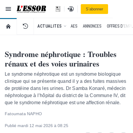
Navigation
Se connecter
S’abonner
L'Essor - retour à la une
RETOUR À LA PAGE D’ACCUEIL DE L'ESSOR
ACTUALITES
AES
ANNONCES
OFFRES D'EMPL
Syndrome néphrotique : Troubles
rénaux et des voies urinaires
Le syndrome néphrotique est un syndrome biologique
clinique qui se présente quand il y a des fuites massives
de protéine dans les urines. Dr Samba Konaré, médecin
néphrologue à l’hôpital du district de la Commune IV, dit
que le syndrome néphrotique est une affection rénale.
Fatoumata NAPHO
Publié mardi 12 mai 2026 à 08:25